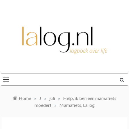
Ga
naar
de
inhoud
logboek over life
lalog.nl
Home
»
J
»
juli
»
Help, ik ben een mamafiets
moeder!
»
Mamafiets, La log