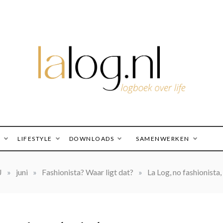
logboek over life
lalog.nl
O
LIFESTYLE
DOWNLOADS
SAMENWERKEN
J
»
juni
»
Fashionista? Waar ligt dat?
»
La Log, no fashionista, 