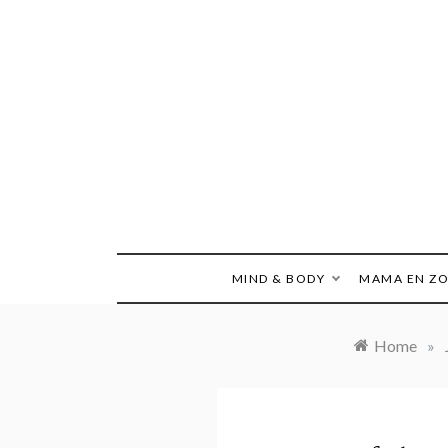
Ga
naar
de
inhoud
MIND & BODY
MAMA EN Z
Home
»