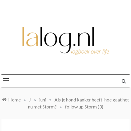
Ga
naar
de
inhoud
logboek over life
lalog.nl
Home
»
J
»
juni
»
Als je hond kanker heeft; hoe gaat het
nu met Storm?
»
follow up Storm (3)