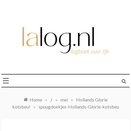
Ga
naar
de
inhoud
logboek over life
lalog.nl
Home
»
J
»
mei
»
Hollands Glorie
kotsbeu!
»
spuugdoekjes-Hollands-Glorie-kotsbeu