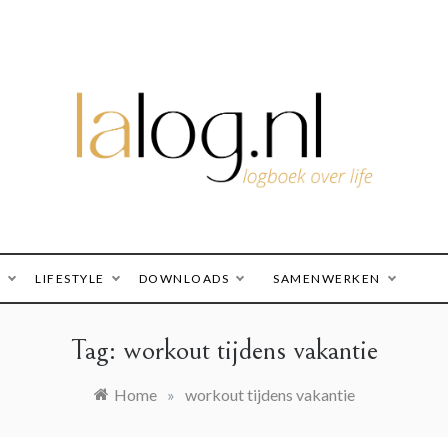
logboek over life
lalog.nl
O
LIFESTYLE
DOWNLOADS
SAMENWERKEN
Tag:
workout tijdens vakantie
Home
»
workout tijdens vakantie