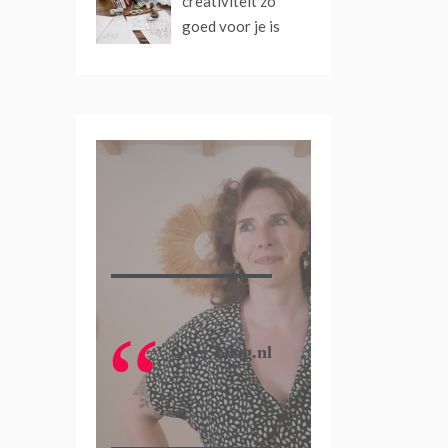
creativiteit zo
goed voor je is
Over lalog.nl