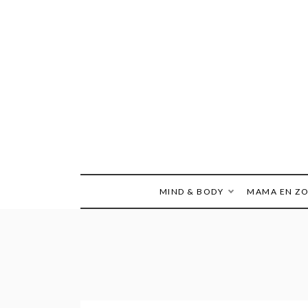
Ga
naar
de
inhoud
MIND & BODY
MAMA EN Z