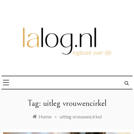
Ga
naar
de
inhoud
logboek over life
lalog.nl
Tag:
uitleg vrouwencirkel
Home
»
uitleg vrouwencirkel