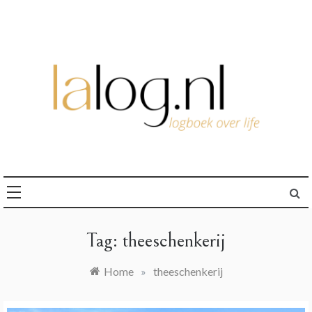
Ga
naar
de
inhoud
logboek over life
lalog.nl
Tag:
theeschenkerij
Home
»
theeschenkerij