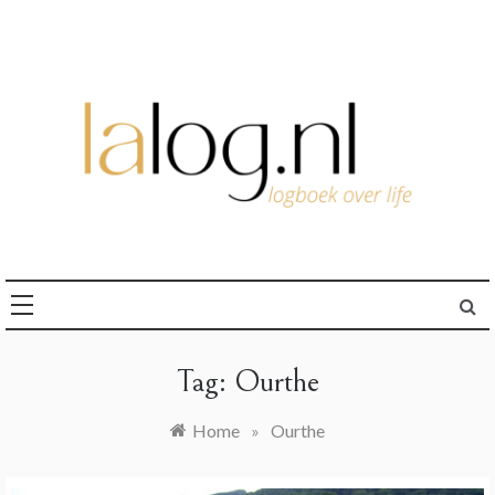
Ga
naar
de
inhoud
logboek over life
lalog.nl
Tag:
Ourthe
Home
»
Ourthe