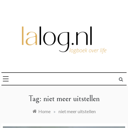
Ga
naar
de
inhoud
logboek over life
lalog.nl
Tag:
niet meer uitstellen
Home
»
niet meer uitstellen