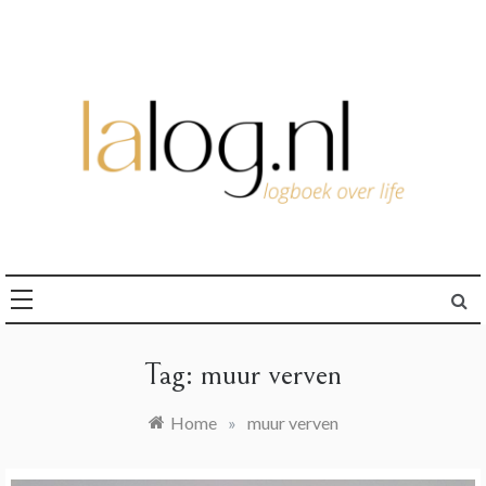
Ga
naar
de
inhoud
logboek over life
lalog.nl
Tag:
muur verven
Home
»
muur verven