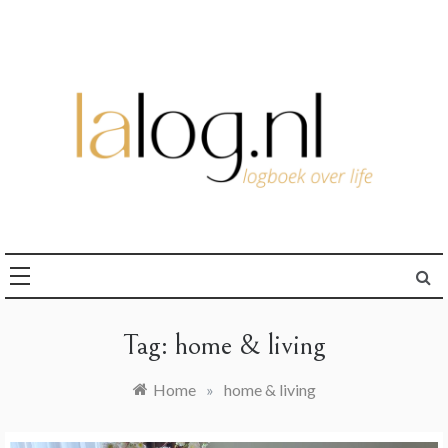
Ga
naar
de
inhoud
logboek over life
lalog.nl
Tag:
home & living
Home
»
home & living