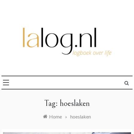
Ga
naar
de
inhoud
logboek over life
lalog.nl
Tag:
hoeslaken
Home
»
hoeslaken