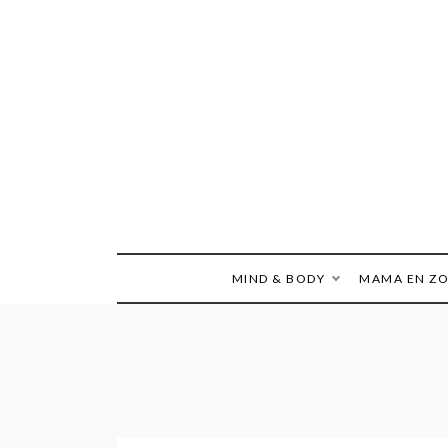
Ga
naar
de
inhoud
MIND & BODY
MAMA EN Z