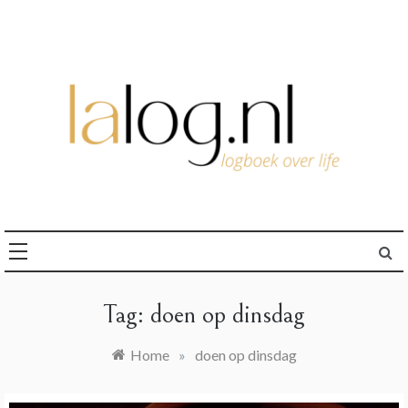
Ga
naar
de
inhoud
logboek over life
lalog.nl
Tag:
doen op dinsdag
Home
»
doen op dinsdag