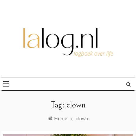
Ga
naar
de
inhoud
logboek over life
lalog.nl
Tag:
clown
Home
»
clown