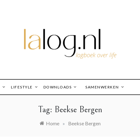
logboek over life
lalog.nl
O
LIFESTYLE
DOWNLOADS
SAMENWERKEN
Tag:
Beekse Bergen
Home
»
Beekse Bergen