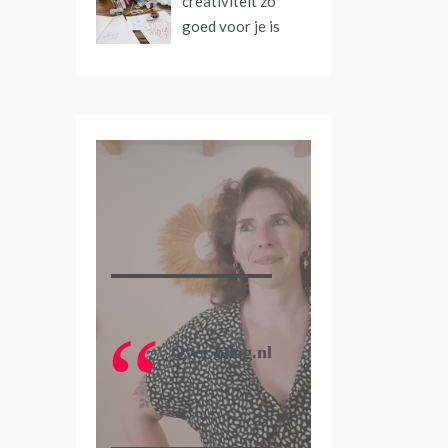
creativiteit zo
goed voor je is
Over lalog.nl