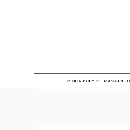
Ga
naar
de
inhoud
MIND & BODY
MAMA EN Z