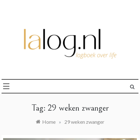
Ga
naar
de
inhoud
logboek over life
lalog.nl
Tag:
29 weken zwanger
Home
»
29 weken zwanger