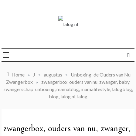
Ga
naar
de
inhoud
logboek over life
lalog.nl
Home
»
J
»
augustus
»
Unboxing: de Ouders van Nu
Zwangerbox
»
zwangerbox, ouders van nu, zwanger, baby,
zwangerschap, unboxing, mamablog, mamalifestyle, lalogblog,
blog, lalog.nl, lalog
zwangerbox, ouders van nu, zwanger,