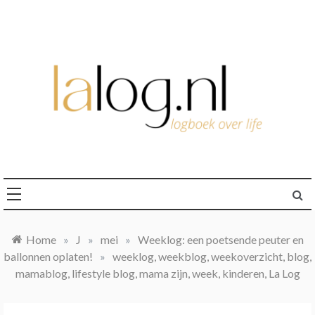
Ga
naar
de
inhoud
logboek over life
lalog.nl
Home
»
J
»
mei
»
Weeklog: een poetsende peuter en
ballonnen oplaten!
»
weeklog, weekblog, weekoverzicht, blog,
mamablog, lifestyle blog, mama zijn, week, kinderen, La Log