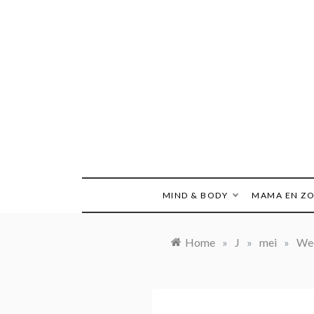
Ga
naar
de
inhoud
MIND & BODY
MAMA EN Z
Home
»
J
»
mei
»
Wee