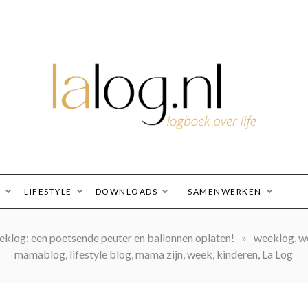
logboek over life
lalog.nl
O
LIFESTYLE
DOWNLOADS
SAMENWERKEN
klog: een poetsende peuter en ballonnen oplaten!
»
weeklog, w
mamablog, lifestyle blog, mama zijn, week, kinderen, La Log