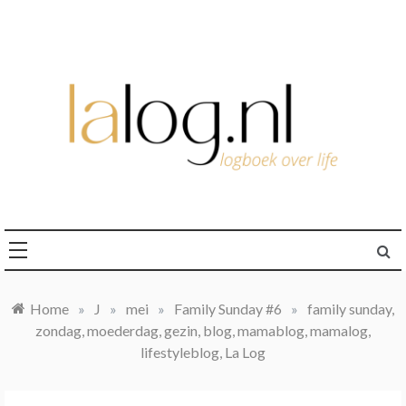
Ga
naar
de
inhoud
logboek over life
lalog.nl
Home
»
J
»
mei
»
Family Sunday #6
»
family sunday,
zondag, moederdag, gezin, blog, mamablog, mamalog,
lifestyleblog, La Log