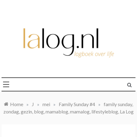
Ga
naar
de
inhoud
logboek over life
lalog.nl
Home
»
J
»
mei
»
Family Sunday #4
»
family sunday,
zondag, gezin, blog, mamablog, mamalog, lifestyleblog, La Log