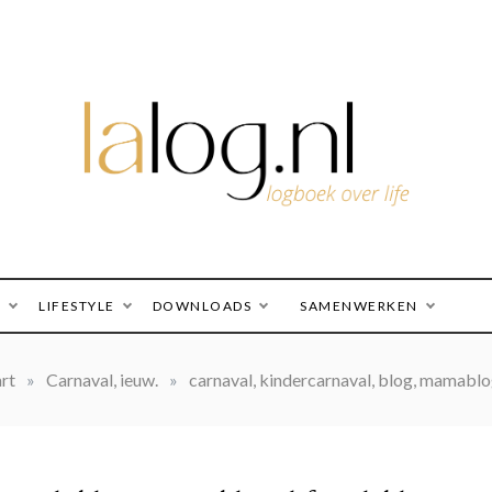
logboek over life
lalog.nl
O
LIFESTYLE
DOWNLOADS
SAMENWERKEN
rt
»
Carnaval, ieuw.
»
carnaval, kindercarnaval, blog, mamablog