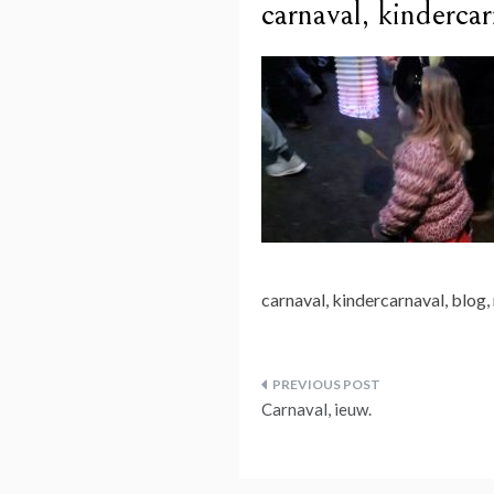
carnaval, kinderca
carnaval, kindercarnaval, blog,
Bericht
Carnaval, ieuw.
navigatie