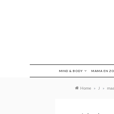
Ga
naar
de
inhoud
MIND & BODY
MAMA EN Z
Home
»
J
»
maa