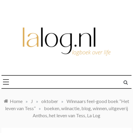
Ga
naar
de
inhoud
logboek over life
lalog.nl
Home
»
J
»
oktober
»
Winnaars feel-good boek “Het
leven van Tess”
»
boeken, wiinactie, blog, winnen, uitgeverij
Anthos, het leven van Tess, La Log