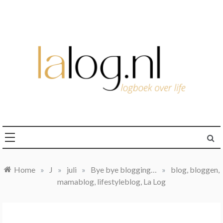
Ga
naar
de
inhoud
logboek over life
lalog.nl
Home
»
J
»
juli
»
Bye bye blogging…
»
blog, bloggen,
mamablog, lifestyleblog, La Log