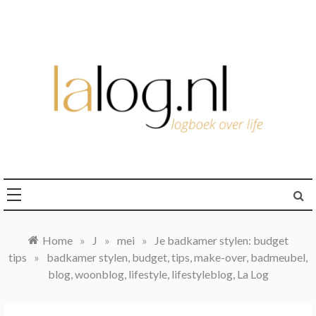
Ga
naar
de
inhoud
logboek over life
lalog.nl
Home
»
J
»
mei
»
Je badkamer stylen: budget
tips
»
badkamer stylen, budget, tips, make-over, badmeubel,
blog, woonblog, lifestyle, lifestyleblog, La Log