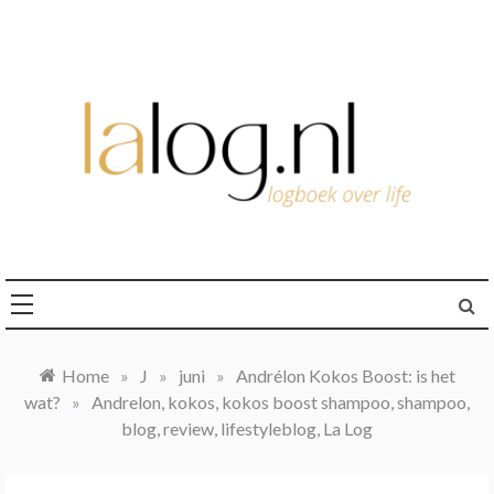
Ga
naar
de
inhoud
logboek over life
lalog.nl
Home
»
J
»
juni
»
Andrélon Kokos Boost: is het
wat?
»
Andrelon, kokos, kokos boost shampoo, shampoo,
blog, review, lifestyleblog, La Log