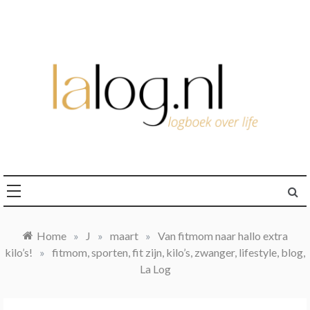
Ga
naar
de
inhoud
logboek over life
lalog.nl
Home
»
J
»
maart
»
Van fitmom naar hallo extra
kilo’s!
»
fitmom, sporten, fit zijn, kilo’s, zwanger, lifestyle, blog,
La Log