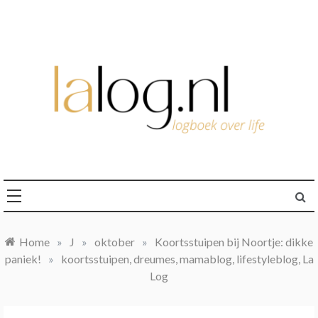
Ga
naar
de
inhoud
logboek over life
lalog.nl
Home
»
J
»
oktober
»
Koortsstuipen bij Noortje: dikke
paniek!
»
koortsstuipen, dreumes, mamablog, lifestyleblog, La
Log