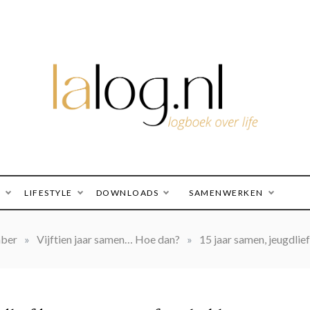
logboek over life
lalog.nl
O
LIFESTYLE
DOWNLOADS
SAMENWERKEN
mber
»
Vijftien jaar samen… Hoe dan?
»
15 jaar samen, jeugdlief