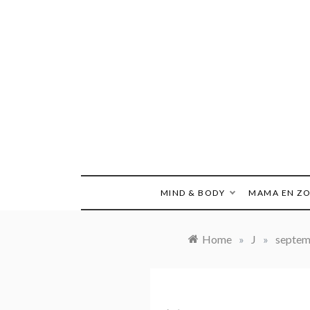
Ga
naar
de
inhoud
MIND & BODY
MAMA EN Z
Home
»
J
»
septe