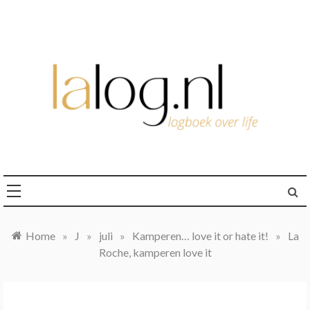
Ga
naar
de
inhoud
logboek over life
lalog.nl
Home
»
J
»
juli
»
Kamperen… love it or hate it!
»
La
Roche, kamperen love it