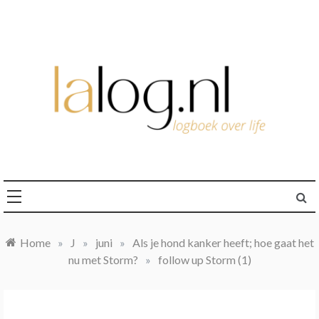
Ga
naar
de
inhoud
logboek over life
lalog.nl
Home
»
J
»
juni
»
Als je hond kanker heeft; hoe gaat het
nu met Storm?
»
follow up Storm (1)