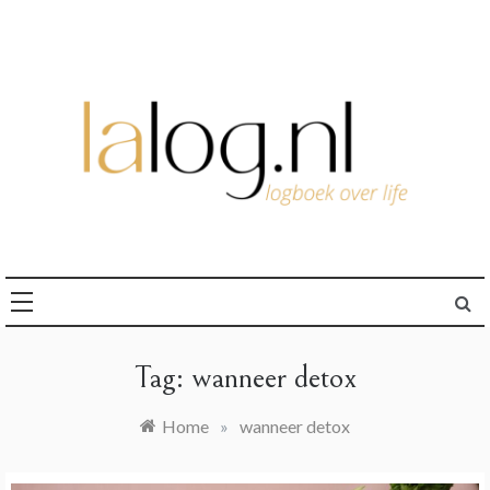
Ga
naar
de
inhoud
logboek over life
lalog.nl
Tag:
wanneer detox
Home
»
wanneer detox