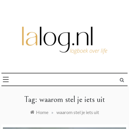
Ga
naar
de
inhoud
logboek over life
lalog.nl
Tag:
waarom stel je iets uit
Home
»
waarom stel je iets uit