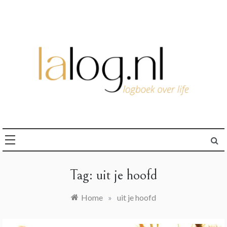
Ga
naar
de
inhoud
logboek over life
lalog.nl
Tag:
uit je hoofd
Home
»
uit je hoofd