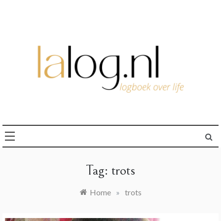
Ga
naar
de
inhoud
logboek over life
lalog.nl
Tag:
trots
Home
»
trots