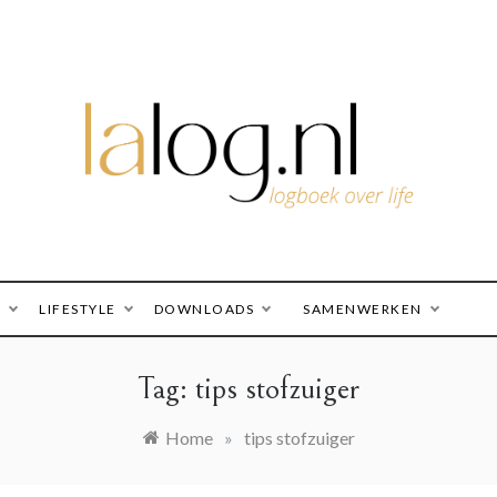
logboek over life
lalog.nl
O
LIFESTYLE
DOWNLOADS
SAMENWERKEN
Tag:
tips stofzuiger
Home
»
tips stofzuiger