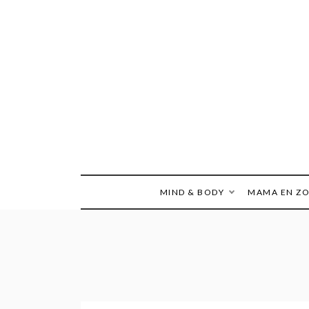
Ga
naar
de
inhoud
MIND & BODY
MAMA EN Z