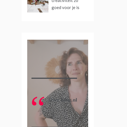
creativiteit zo
goed voor je is
Over lalog.nl