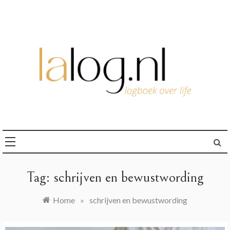
Ga
naar
de
inhoud
logboek over life
lalog.nl
Tag:
schrijven en bewustwording
Home
»
schrijven en bewustwording