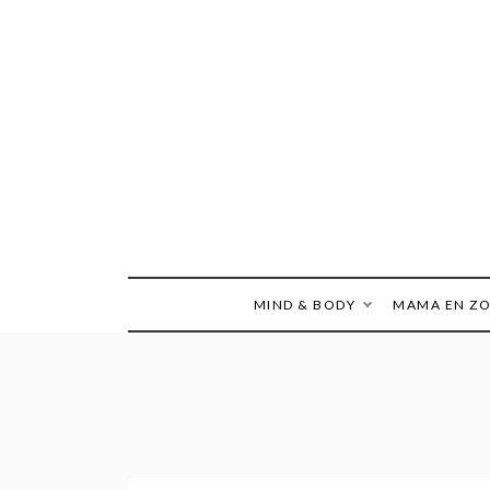
Ga
naar
de
inhoud
MIND & BODY
MAMA EN Z