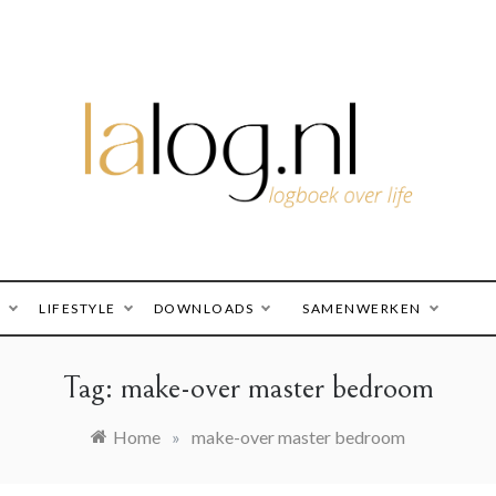
logboek over life
lalog.nl
O
LIFESTYLE
DOWNLOADS
SAMENWERKEN
Tag:
make-over master bedroom
Home
»
make-over master bedroom