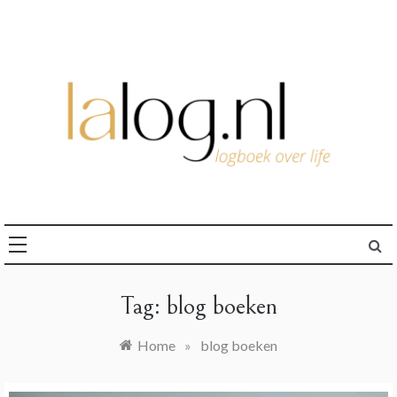
Ga
naar
de
inhoud
logboek over life
lalog.nl
Tag:
blog boeken
Home
»
blog boeken