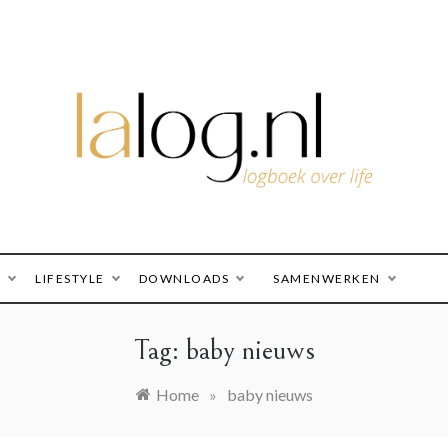
logboek over life
lalog.nl
O
LIFESTYLE
DOWNLOADS
SAMENWERKEN
Tag:
baby nieuws
Home
»
baby nieuws