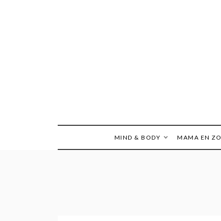
Ga
naar
de
inhoud
MIND & BODY
MAMA EN Z