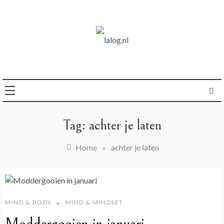
Ga
naar
de
inhoud
logboek over life
lalog.nl
Tag:
achter je laten
Home
»
achter je laten
MIND & BODY
MIND & MINDSET