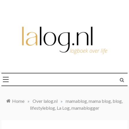
Ga
naar
de
inhoud
logboek over life
lalog.nl
Home
»
Over lalog.nl
»
mamablog, mama blog, blog,
lifestyleblog, La Log, mamablogger