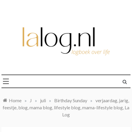
Ga
naar
de
inhoud
logboek over life
lalog.nl
Home
»
J
»
juli
»
Birthday Sunday
»
verjaardag, jarig,
feestje, blog, mama blog, lifestyle blog, mama-lifestyle blog, La
Log