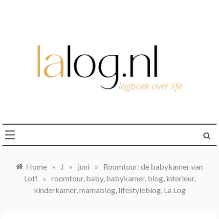
Ga
naar
de
inhoud
logboek over life
lalog.nl
Home
»
J
»
juni
»
Roomtour: de babykamer van
Lot!
»
roomtour, baby, babykamer, blog, interieur,
kinderkamer, mamablog, lifestyleblog, La Log